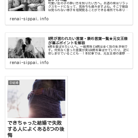
可愛い女の子の酔い方を知りたい方へ。お酒の席はリラッ
クスモードになって、気持ちも緩みますよね。そこで普段
は見られない様子を垣間見ることができる場所でもありま
す。本記事では、男性がすぐ惚れてしまう最強に可愛い女
の子の酔い方をご紹介いたします。
renai-sippai.info
M男が言われたい言葉・褒め言葉一覧★元女王様
が喜ぶポイントを解説
M男を喜ばせたい人へ。一般男性とM男は全く別の生き物で
す。何気なく言った言葉が実はM男を喜ばせていたり、逆に
悲しませていることも…！本記事では、元女王様の凛野 祈
がM男が喜ぶポイントを解説！M男が言われたい言葉・褒め
言葉一覧をご紹介いたします。
renai-sippai.info
⑨結婚
できちゃった結婚で失敗
する人によくある8つの後
悔