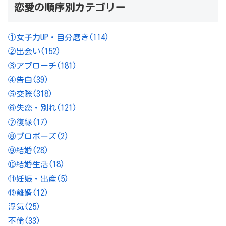
恋愛の順序別カテゴリー
①女子力UP・自分磨き
(114)
②出会い
(152)
③アプローチ
(181)
④告白
(39)
⑤交際
(318)
⑥失恋・別れ
(121)
⑦復縁
(17)
⑧プロポーズ
(2)
⑨結婚
(28)
⑩結婚生活
(18)
⑪妊娠・出産
(5)
⑫離婚
(12)
浮気
(25)
不倫
(33)