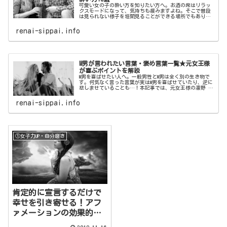
可愛い女の子の酔い方を知りたい方へ。お酒の席はリラッ
クスモードになって、気持ちも緩みますよね。そこで普段
は見られない様子を垣間見ることができる場所でもありま
す。本記事では、男性がすぐ惚れてしまう最強に可愛い女
の子の酔い方をご紹介いたします。
renai-sippai.info
M男が言われたい言葉・褒め言葉一覧★元女王様
が喜ぶポイントを解説
M男を喜ばせたい人へ。一般男性とM男は全く別の生き物で
す。何気なく言った言葉が実はM男を喜ばせていたり、逆に
悲しませていることも…！本記事では、元女王様の凛野 祈
がM男が喜ぶポイントを解説！M男が言われたい言葉・褒め
言葉一覧をご紹介いたします。
renai-sippai.info
①女子力UP・自分磨き
肯定的に宣言するだけで
幸せを引き寄せる！アフ
ァメーションの効果的な
やり方とは？