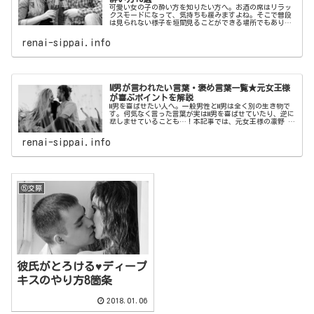
可愛い女の子の酔い方を知りたい方へ。お酒の席はリラッ
クスモードになって、気持ちも緩みますよね。そこで普段
は見られない様子を垣間見ることができる場所でもありま
す。本記事では、男性がすぐ惚れてしまう最強に可愛い女
の子の酔い方をご紹介いたします。
renai-sippai.info
M男が言われたい言葉・褒め言葉一覧★元女王様
が喜ぶポイントを解説
M男を喜ばせたい人へ。一般男性とM男は全く別の生き物で
す。何気なく言った言葉が実はM男を喜ばせていたり、逆に
悲しませていることも…！本記事では、元女王様の凛野 祈
がM男が喜ぶポイントを解説！M男が言われたい言葉・褒め
言葉一覧をご紹介いたします。
renai-sippai.info
⑤交際
彼氏がとろける♥ディープ
キスのやり方8箇条
2018.01.06