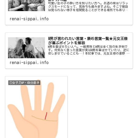
可愛い女の子の酔い方を知りたい方へ。お酒の席はリラッ
クスモードになって、気持ちも緩みますよね。そこで普段
は見られない様子を垣間見ることができる場所でもありま
す。本記事では、男性がすぐ惚れてしまう最強に可愛い女
の子の酔い方をご紹介いたします。
renai-sippai.info
M男が言われたい言葉・褒め言葉一覧★元女王様
が喜ぶポイントを解説
M男を喜ばせたい人へ。一般男性とM男は全く別の生き物で
す。何気なく言った言葉が実はM男を喜ばせていたり、逆に
悲しませていることも…！本記事では、元女王様の凛野 祈
がM男が喜ぶポイントを解説！M男が言われたい言葉・褒め
言葉一覧をご紹介いたします。
renai-sippai.info
①女子力UP・自分磨き