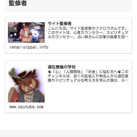
監修者
サイト監修者
こんにちは。サイト監修者のフクロウさんです。
このサイトは、心理カウンセラー、スピリチュア
ルカウンセラー、占い師さんに記事の執筆を担当
してもらい、僕フクロウさんが監修しています。
renai-sippai.info
潜在意識の学校
🧠「心」「人間関係」「お金」に悩む方へ🧠この
チャンネルは、多くの芸能人や有名人から潜在意
識やスピリチュアルな考え方を学んだ僕が、小難
しい話は抜きにして皆さんが悩みから解放される
よう情報発信することを目的に運営しています。
🧠自己紹介🧠こんにちは。引き寄せカウンセラー
の🦉フクロウさんです。僕は、十数年テレビ業界
で働き、何十…
www.youtube.com