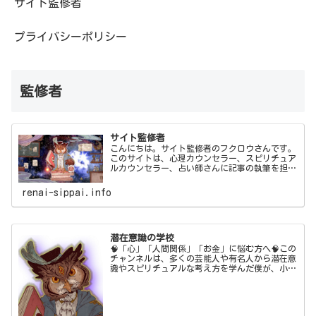
サイト監修者
プライバシーポリシー
監修者
サイト監修者
こんにちは。サイト監修者のフクロウさんです。
このサイトは、心理カウンセラー、スピリチュア
ルカウンセラー、占い師さんに記事の執筆を担当
してもらい、僕フクロウさんが監修しています。
renai-sippai.info
潜在意識の学校
🧠「心」「人間関係」「お金」に悩む方へ🧠この
チャンネルは、多くの芸能人や有名人から潜在意
識やスピリチュアルな考え方を学んだ僕が、小難
しい話は抜きにして皆さんが悩みから解放される
よう情報発信することを目的に運営しています。
🧠自己紹介🧠こんにちは。引き寄せカウンセラー
の🦉フクロウさんです。僕は、十数年テレビ業界