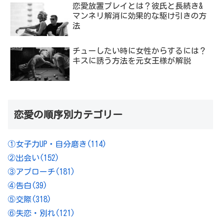
恋愛放置プレイとは？彼氏と長続き&
マンネリ解消に効果的な駆け引きの方
法
チューしたい時に女性からするには？
キスに誘う方法を元女王様が解説
恋愛の順序別カテゴリー
①女子力UP・自分磨き
(114)
②出会い
(152)
③アプローチ
(181)
④告白
(39)
⑤交際
(318)
⑥失恋・別れ
(121)