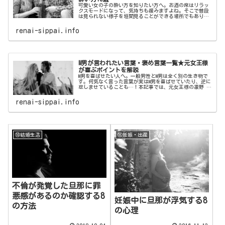
可愛い女の子の酔い方を知りたい方へ。お酒の席はリラッ
クスモードになって、気持ちも緩みますよね。そこで普段
は見られない様子を垣間見ることができる場所でもありま
す。本記事では、男性がすぐ惚れてしまう最強に可愛い女
の子の酔い方をご紹介いたします。
renai-sippai.info
M男が言われたい言葉・褒め言葉一覧★元女王様
が喜ぶポイントを解説
M男を喜ばせたい人へ。一般男性とM男は全く別の生き物で
す。何気なく言った言葉が実はM男を喜ばせていたり、逆に
悲しませていることも…！本記事では、元女王様の凛野 祈
がM男が喜ぶポイントを解説！M男が言われたい言葉・褒め
言葉一覧をご紹介いたします。
renai-sippai.info
⑩結婚生活
⑪妊娠・出産
不倫が発覚した旦那に罪
悪感があるのか確認する8
妊娠中に旦那が浮気する8
の方法
の心理