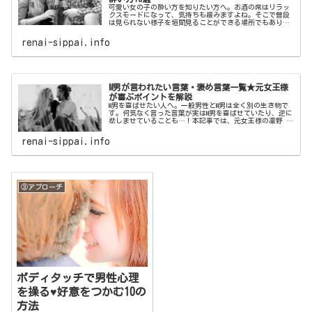
可愛い女の子の酔い方を知りたい方へ。お酒の席はリラッ
クスモードになって、気持ちも緩みますよね。そこで普段
は見られない様子を垣間見ることができる場所でもありま
す。本記事では、男性がすぐ惚れてしまう最強に可愛い女
の子の酔い方をご紹介いたします。
renai-sippai.info
M男が言われたい言葉・褒め言葉一覧★元女王様
が喜ぶポイントを解説
M男を喜ばせたい人へ。一般男性とM男は全く別の生き物で
す。何気なく言った言葉が実はM男を喜ばせていたり、逆に
悲しませていることも…！本記事では、元女王様の凛野 祈
がM男が喜ぶポイントを解説！M男が言われたい言葉・褒め
言葉一覧をご紹介いたします。
renai-sippai.info
③アプローチ
ボディタッチで男性心理
を操る♥好意をつかむ10の
方法