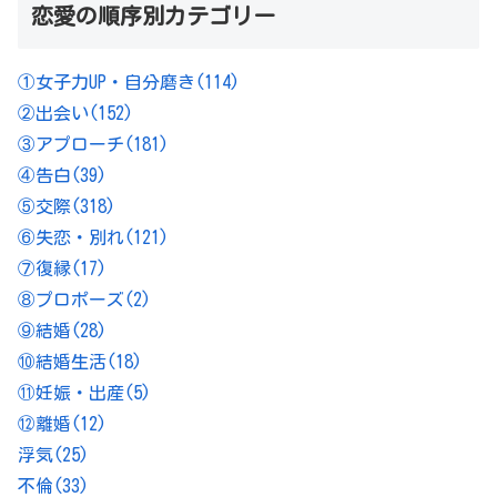
恋愛の順序別カテゴリー
①女子力UP・自分磨き
(114)
②出会い
(152)
③アプローチ
(181)
④告白
(39)
⑤交際
(318)
⑥失恋・別れ
(121)
⑦復縁
(17)
⑧プロポーズ
(2)
⑨結婚
(28)
⑩結婚生活
(18)
⑪妊娠・出産
(5)
⑫離婚
(12)
浮気
(25)
不倫
(33)