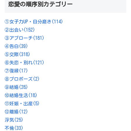
恋愛の順序別カテゴリー
①女子力UP・自分磨き
(114)
②出会い
(152)
③アプローチ
(181)
④告白
(39)
⑤交際
(318)
⑥失恋・別れ
(121)
⑦復縁
(17)
⑧プロポーズ
(2)
⑨結婚
(28)
⑩結婚生活
(18)
⑪妊娠・出産
(5)
⑫離婚
(12)
浮気
(25)
不倫
(33)