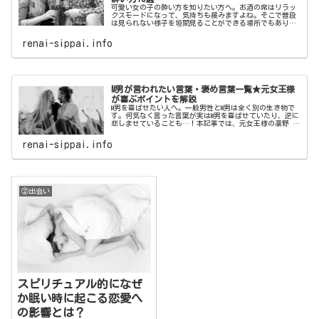
可愛い女の子の酔い方を知りたい方へ。お酒の席はリラッ
クスモードになって、気持ちも緩みますよね。そこで普段
は見られない様子を垣間見ることができる場所でもありま
す。本記事では、男性がすぐ惚れてしまう最強に可愛い女
の子の酔い方をご紹介いたします。
renai-sippai.info
M男が言われたい言葉・褒め言葉一覧★元女王様
が喜ぶポイントを解説
M男を喜ばせたい人へ。一般男性とM男は全く別の生き物で
す。何気なく言った言葉が実はM男を喜ばせていたり、逆に
悲しませていることも…！本記事では、元女王様の凛野 祈
がM男が喜ぶポイントを解説！M男が言われたい言葉・褒め
言葉一覧をご紹介いたします。
renai-sippai.info
②出会い
スピリチュアル的になぜ
か眠い時に起こる恋愛へ
の影響とは？