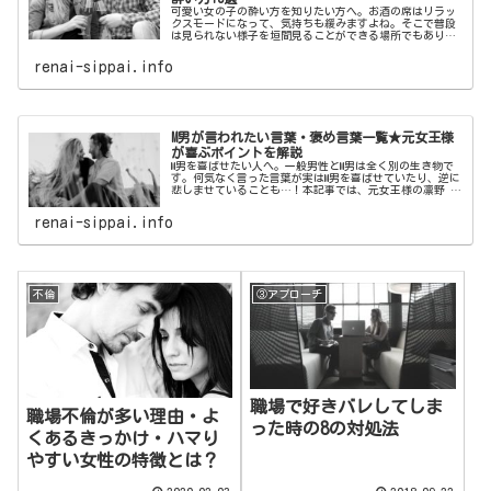
可愛い女の子の酔い方を知りたい方へ。お酒の席はリラッ
クスモードになって、気持ちも緩みますよね。そこで普段
は見られない様子を垣間見ることができる場所でもありま
す。本記事では、男性がすぐ惚れてしまう最強に可愛い女
の子の酔い方をご紹介いたします。
renai-sippai.info
M男が言われたい言葉・褒め言葉一覧★元女王様
が喜ぶポイントを解説
M男を喜ばせたい人へ。一般男性とM男は全く別の生き物で
す。何気なく言った言葉が実はM男を喜ばせていたり、逆に
悲しませていることも…！本記事では、元女王様の凛野 祈
がM男が喜ぶポイントを解説！M男が言われたい言葉・褒め
言葉一覧をご紹介いたします。
renai-sippai.info
不倫
③アプローチ
職場で好きバレしてしま
職場不倫が多い理由・よ
った時の8の対処法
くあるきっかけ・ハマり
やすい女性の特徴とは？