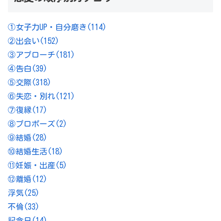
①女子力UP・自分磨き
(114)
②出会い
(152)
③アプローチ
(181)
④告白
(39)
⑤交際
(318)
⑥失恋・別れ
(121)
⑦復縁
(17)
⑧プロポーズ
(2)
⑨結婚
(28)
⑩結婚生活
(18)
⑪妊娠・出産
(5)
⑫離婚
(12)
浮気
(25)
不倫
(33)
記念日
(14)