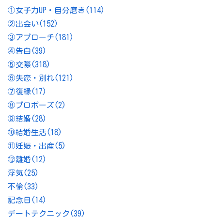
①女子力UP・自分磨き
(114)
②出会い
(152)
③アプローチ
(181)
④告白
(39)
⑤交際
(318)
⑥失恋・別れ
(121)
⑦復縁
(17)
⑧プロポーズ
(2)
⑨結婚
(28)
⑩結婚生活
(18)
⑪妊娠・出産
(5)
⑫離婚
(12)
浮気
(25)
不倫
(33)
記念日
(14)
デートテクニック
(39)