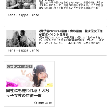
可愛い女の子の酔い方を知りたい方へ。お酒の席はリラッ
クスモードになって、気持ちも緩みますよね。そこで普段
は見られない様子を垣間見ることができる場所でもありま
す。本記事では、男性がすぐ惚れてしまう最強に可愛い女
の子の酔い方をご紹介いたします。
renai-sippai.info
M男が言われたい言葉・褒め言葉一覧★元女王様
が喜ぶポイントを解説
M男を喜ばせたい人へ。一般男性とM男は全く別の生き物で
す。何気なく言った言葉が実はM男を喜ばせていたり、逆に
悲しませていることも…！本記事では、元女王様の凛野 祈
がM男が喜ぶポイントを解説！M男が言われたい言葉・褒め
言葉一覧をご紹介いたします。
renai-sippai.info
①女子力UP・自分磨き
同性にも嫌われる！ぶり
っ子女性の特徴一覧
2019.05.02