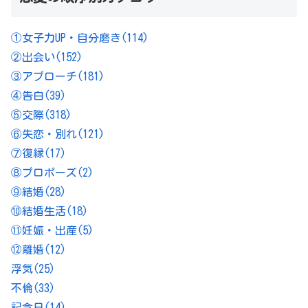
①女子力UP・自分磨き
(114)
②出会い
(152)
③アプローチ
(181)
④告白
(39)
⑤交際
(318)
⑥失恋・別れ
(121)
⑦復縁
(17)
⑧プロポーズ
(2)
⑨結婚
(28)
⑩結婚生活
(18)
⑪妊娠・出産
(5)
⑫離婚
(12)
浮気
(25)
不倫
(33)
記念日
(14)