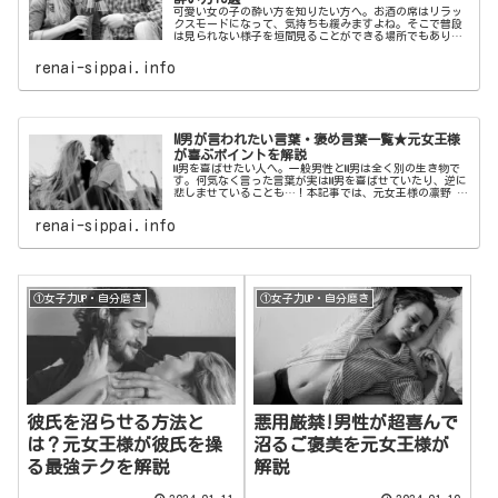
可愛い女の子の酔い方を知りたい方へ。お酒の席はリラッ
クスモードになって、気持ちも緩みますよね。そこで普段
は見られない様子を垣間見ることができる場所でもありま
す。本記事では、男性がすぐ惚れてしまう最強に可愛い女
の子の酔い方をご紹介いたします。
renai-sippai.info
M男が言われたい言葉・褒め言葉一覧★元女王様
が喜ぶポイントを解説
M男を喜ばせたい人へ。一般男性とM男は全く別の生き物で
す。何気なく言った言葉が実はM男を喜ばせていたり、逆に
悲しませていることも…！本記事では、元女王様の凛野 祈
がM男が喜ぶポイントを解説！M男が言われたい言葉・褒め
言葉一覧をご紹介いたします。
renai-sippai.info
①女子力UP・自分磨き
①女子力UP・自分磨き
彼氏を沼らせる方法と
悪用厳禁!男性が超喜んで
は？元女王様が彼氏を操
沼るご褒美を元女王様が
る最強テクを解説
解説