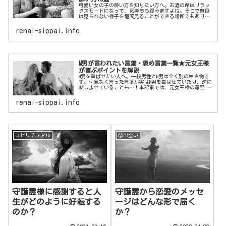
可愛い女の子の酔い方を知りたい方へ。お酒の席はリラッ
クスモードになって、気持ちも緩みますよね。そこで普段
は見られない様子を垣間見ることができる場所でもありま
す。本記事では、男性がすぐ惚れてしまう最強に可愛い女
の子の酔い方をご紹介いたします。
renai-sippai.info
M男が言われたい言葉・褒め言葉一覧★元女王様
が喜ぶポイントを解説
M男を喜ばせたい人へ。一般男性とM男は全く別の生き物で
す。何気なく言った言葉が実はM男を喜ばせていたり、逆に
悲しませていることも…！本記事では、元女王様の凛野 祈
がM男が喜ぶポイントを解説！M男が言われたい言葉・褒め
言葉一覧をご紹介いたします。
renai-sippai.info
スピリチュアル
②出会い
守護霊様に感謝すると人
守護霊から恋愛のメッセ
生がどのように好転する
ージはどんな形で届く
のか？
か？