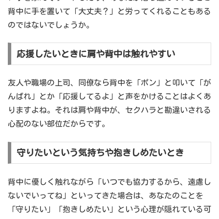
背中に手を置いて「大丈夫？」と労ってくれることもある
のではないでしょうか。
応援したいときに肩や背中は触れやすい
友人や職場の上司、同僚なら背中を「ポン」と叩いて「が
んばれ」とか「応援してるよ」と声をかけることはよくあ
りますよね。それは肩や背中が、セクハラと勘違いされる
心配のない部位だからです。
守りたいという気持ちや抱きしめたいとき
背中に優しく触れながら「いつでも協力するから、遠慮し
ないでいってね」といってきた場合は、あなたのことを
「守りたい」「抱きしめたい」という心理が隠れている可