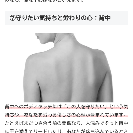
みなら、変な下心はないといえます。
⑦守りたい気持ちと労わりの心：背中
背中へのボディタッチには「この人を守りたい」という気
持ちや、あなたを労わる優しさの心理が含まれています。
たとえばまだつき合う前の関係なら、人混みでそっと背中
に手を添えてリードしたり、あなたが落ち込んでいるとき