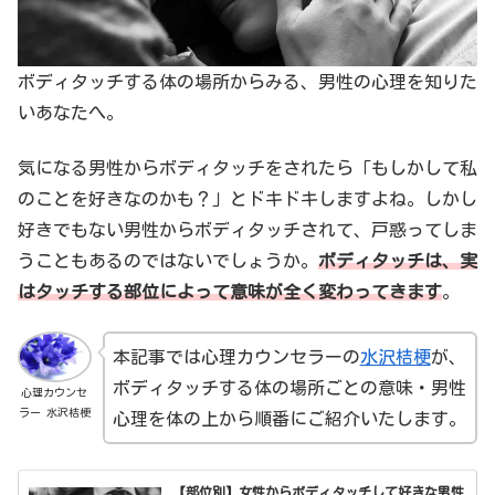
ボディタッチする体の場所からみる、男性の心理を知りた
いあなたへ。
気になる男性からボディタッチをされたら「もしかして私
のことを好きなのかも？」とドキドキしますよね。しかし
好きでもない男性からボディタッチされて、戸惑ってしま
うこともあるのではないでしょうか。
ボディタッチは、実
はタッチする部位によって意味が全く変わってきます
。
本記事では心理カウンセラーの
水沢桔梗
が、
ボディタッチする体の場所ごとの意味・男性
心理カウンセ
ラー 水沢桔梗
心理を体の上から順番にご紹介いたします。
【部位別】女性からボディタッチして好きな男性