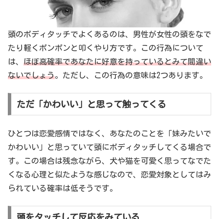
頭のボディタッチでよくあるのは、男性が女性の頭をなで
たり軽くポンポンと叩くやり方です。この行為について
は、
ほぼ高確率であなたに好意を持っているとみて間違い
ないでしょう
。ただし、この行為の意味は2つあります。
ただ「かわいい」と思って触ってくる
ひとつは恋愛感情ではなく、あなたのことを「妹みたいで
かわいい」と思っていて頭にボディタッチしてくる場合で
す。この場合は残念ながら、犬や猫を可愛く思ってなでた
くなる心理と似たような感じなので、恋愛対象としてはみ
られている確率は低そうです。
頭をタッチして反応をみている