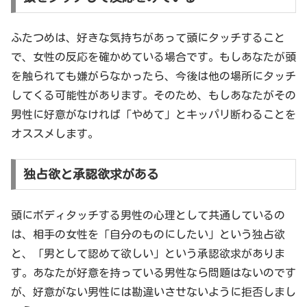
ふたつめは、好きな気持ちがあって頭にタッチすること
で、女性の反応を確かめている場合です。もしあなたが頭
を触られても嫌がらなかったら、今後は他の場所にタッチ
してくる可能性があります。そのため、もしあなたがその
男性に好意がなければ「やめて」とキッパリ断わることを
オススメします。
独占欲と承認欲求がある
頭にボディタッチする男性の心理として共通しているの
は、相手の女性を「自分のものにしたい」という独占欲
と、「男として認めて欲しい」という承認欲求がありま
す。あなたが好意を持っている男性なら問題はないのです
が、好意がない男性には勘違いさせないように拒否しまし