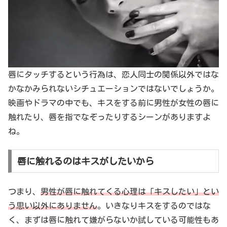
唇にタッチするという行為は、恋人同士の関係以外ではな
かなかみられないシチュエーションではないでしょうか。
映画やドラマの中でも、キスをする前に男性が女性の唇に
触れたり、唇を指でなぞったりするシーンがありますよ
ね。
唇に触れるのはキスがしたいから
つまり、
男性が唇に触れてくる心理は「キスしたい」とい
う思い以外にありません
。いきなりキスをするのではな
く、まずは唇に触れて嫌がらないか試している可能性もあ