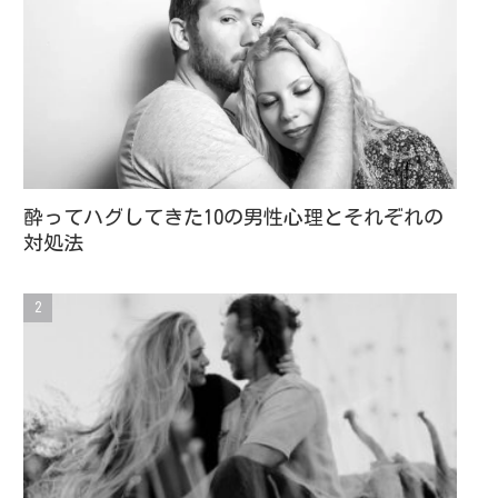
酔ってハグしてきた10の男性心理とそれぞれの
対処法