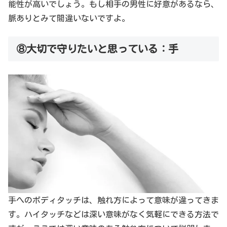
能性が高いでしょう。もし相手の男性に好意があるなら、
脈ありとみて間違いないですよ。
⑧大切で守りたいと思っている：手
手へのボディタッチは、触れ方によって意味が違ってきま
す。ハイタッチなどは深い意味がなく気軽にできる方法で