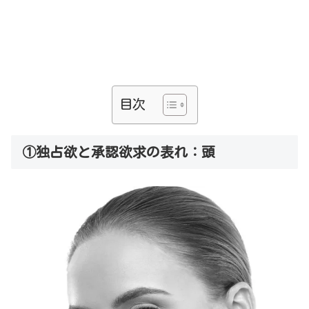
目次
①独占欲と承認欲求の表れ：頭