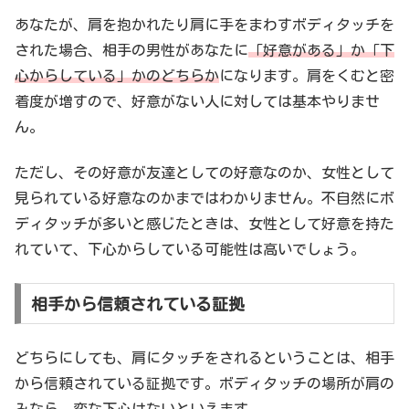
あなたが、肩を抱かれたり肩に手をまわすボディタッチを
された場合、相手の男性があなたに
「好意がある」か「下
心からしている」かのどちらか
になります。肩をくむと密
着度が増すので、好意がない人に対しては基本やりませ
ん。
ただし、その好意が友達としての好意なのか、女性として
見られている好意なのかまではわかりません。不自然にボ
ディタッチが多いと感じたときは、女性として好意を持た
れていて、下心からしている可能性は高いでしょう。
相手から信頼されている証拠
どちらにしても、肩にタッチをされるということは、相手
から信頼されている証拠です。ボディタッチの場所が肩の