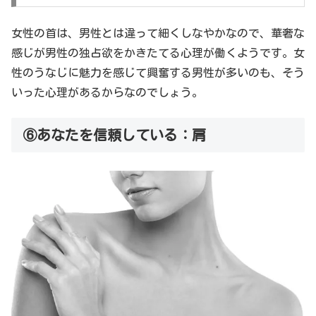
女性の首は、男性とは違って細くしなやかなので、華奢な
感じが男性の独占欲をかきたてる心理が働くようです。女
性のうなじに魅力を感じて興奮する男性が多いのも、そう
いった心理があるからなのでしょう。
⑥あなたを信頼している：肩