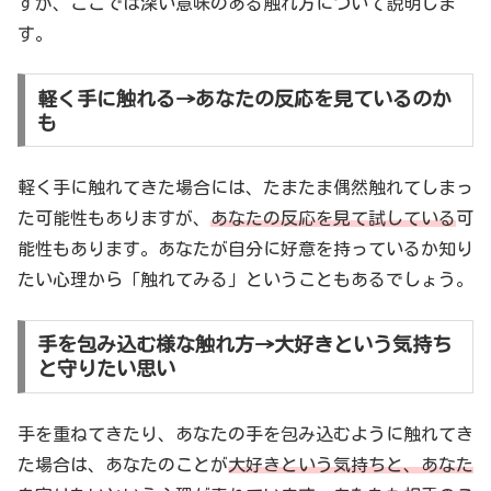
すが、ここでは深い意味のある触れ方について説明しま
す。
軽く手に触れる→あなたの反応を見ているのか
も
軽く手に触れてきた場合には、たまたま偶然触れてしまっ
た可能性もありますが、
あなたの反応を見て試している
可
能性もあります。あなたが自分に好意を持っているか知り
たい心理から「触れてみる」ということもあるでしょう。
手を包み込む様な触れ方→大好きという気持ち
と守りたい思い
手を重ねてきたり、あなたの手を包み込むように触れてき
た場合は、あなたのことが
大好きという気持ちと、あなた