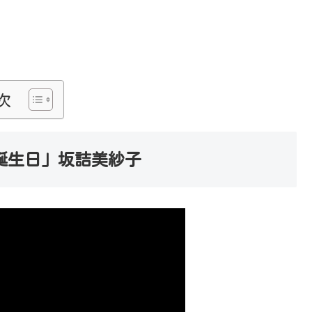
次
誕生日」坂詰美紗子