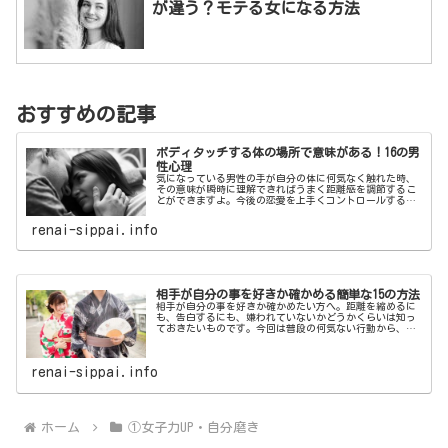
が違う？モテる女になる方法
おすすめの記事
ボディタッチする体の場所で意味がある！16の男
性心理
気になっている男性の手が自分の体に何気なく触れた時、
その意味が瞬時に理解できればうまく距離感を調節するこ
とができますよ。今後の恋愛を上手くコントロールするた
めに、ボディタッチをする体の場所によって変わる男性心
理を理解してみてはいかがでしょうか。
renai-sippai.info
相手が自分の事を好きか確かめる簡単な15の方法
相手が自分の事を好きか確かめたい方へ。距離を縮めるに
も、告白するにも、嫌われていないかどうかくらいは知っ
ておきたいものです。今回は普段の何気ない行動から、相
手が自分の事を好きか確かめる方法をご紹介します。
renai-sippai.info
ホーム
①女子力UP・自分磨き