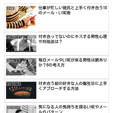
仕事が忙しい彼氏と上手く付き合う10
⑤交際
のメール・LINE術
付き合ってないのにキスする男性心理
③アプローチ
や対処法は？
毎日メールやLINEが来る男性は脈あり
②出会い
か？6の考え方
付き合う前の好きな人の誕生日に上手
③アプローチ
くアプローチする方法
気になる人の気持ちを探るLINEやメー
③アプローチ
ル６パターン