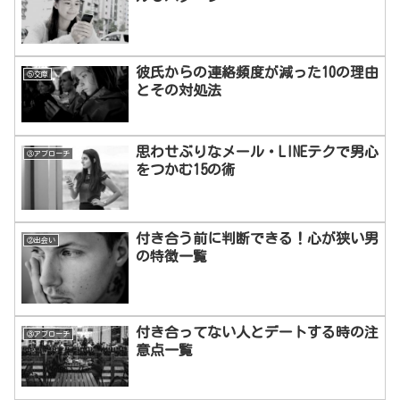
彼氏からの連絡頻度が減った10の理由
⑤交際
とその対処法
思わせぶりなメール・LINEテクで男心
③アプローチ
をつかむ15の術
付き合う前に判断できる！心が狭い男
②出会い
の特徴一覧
付き合ってない人とデートする時の注
③アプローチ
意点一覧