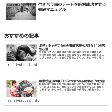
付き合う前のデートを絶対成功させる
③アプローチ
徹底マニュアル
おすすめの記事
ボディタッチする体の場所で意味がある！16の男
性心理
気になっている男性の手が自分の体に何気なく触れた時、
その意味が瞬時に理解できればうまく距離感を調節するこ
とができますよ。今後の恋愛を上手くコントロールするた
めに、ボディタッチをする体の場所によって変わる男性心
理を理解してみてはいかがでしょうか。
renai-sippai.info
相手が自分の事を好きか確かめる簡単な15の方法
相手が自分の事を好きか確かめたい方へ。距離を縮めるに
も、告白するにも、嫌われていないかどうかくらいは知っ
ておきたいものです。今回は普段の何気ない行動から、相
手が自分の事を好きか確かめる方法をご紹介します。
renai-sippai.info