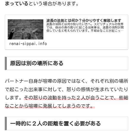
まっている
という場合があります。
波長の法則とは何か？分かりやすく解説します
波長の法則とは何か知りたい方へ。スピリチュアルの世界
では、自分の身の周りに起こる出来事は、波長の法則が関
係していると考えられています。不都合なことが起こった
り、ピンチの時に助けられたりなどのさまざまな出来事
は、自分自身の波長が引き寄せた結果であったりします。
今回は、波長の法則とは何か？分かりやすく解説していき
renai-sippai.info
ます。
原因は別の場所にある
パートナー自身が喧嘩の原因ではなく、それぞれ別の場所
で起こった出来事に対して、怒りの感情が生まれていたり
します。
その怒りの波動を持った２人が会うことで、些細
なことから喧嘩に発展してしまうのです。
一時的に２人の距離を置く必要がある