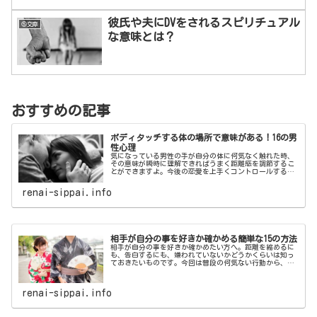
彼氏や夫にDVをされるスピリチュアル
⑤交際
な意味とは？
おすすめの記事
ボディタッチする体の場所で意味がある！16の男
性心理
気になっている男性の手が自分の体に何気なく触れた時、
その意味が瞬時に理解できればうまく距離感を調節するこ
とができますよ。今後の恋愛を上手くコントロールするた
めに、ボディタッチをする体の場所によって変わる男性心
理を理解してみてはいかがでしょうか。
renai-sippai.info
相手が自分の事を好きか確かめる簡単な15の方法
相手が自分の事を好きか確かめたい方へ。距離を縮めるに
も、告白するにも、嫌われていないかどうかくらいは知っ
ておきたいものです。今回は普段の何気ない行動から、相
手が自分の事を好きか確かめる方法をご紹介します。
renai-sippai.info