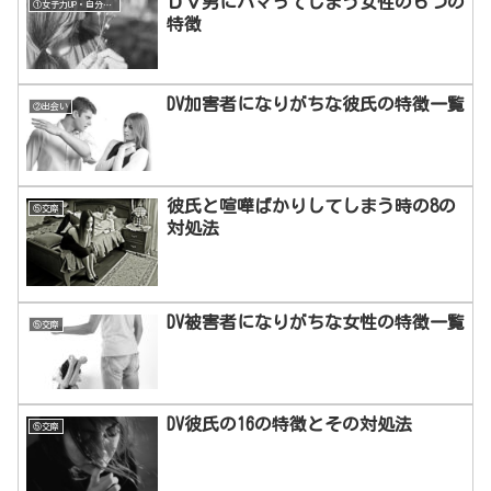
ＤＶ男にハマってしまう女性の６つの
①女子力UP・自分磨き
特徴
DV加害者になりがちな彼氏の特徴一覧
②出会い
彼氏と喧嘩ばかりしてしまう時の8の
⑤交際
対処法
DV被害者になりがちな女性の特徴一覧
⑤交際
DV彼氏の16の特徴とその対処法
⑤交際