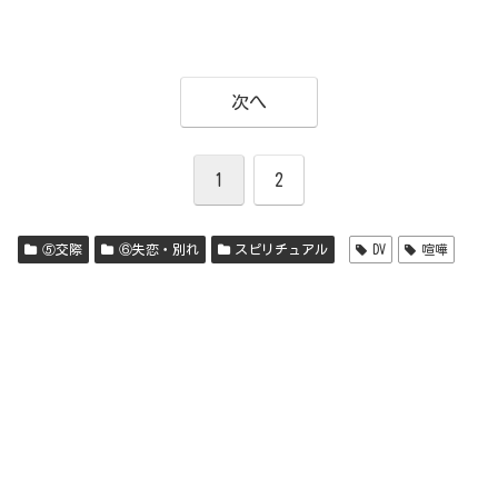
次へ
1
2
⑤交際
⑥失恋・別れ
スピリチュアル
DV
喧嘩