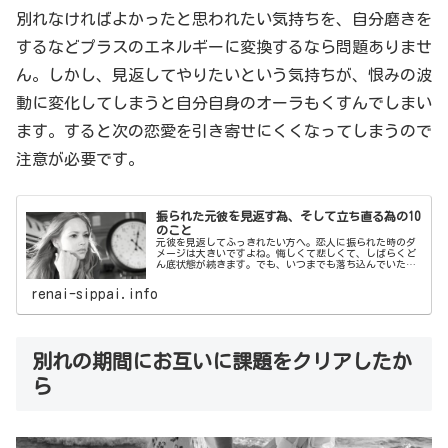
別れなければよかったと思われたい気持ちを、自分磨きを
するなどプラスのエネルギーに変換するなら問題ありませ
ん。しかし、見返してやりたいという気持ちが、恨みの波
動に変化してしまうと自分自身のオーラもくすんでしまい
ます。すると次の恋愛を引き寄せにくくなってしまうので
注意が必要です。
振られた元彼を見返す為、そして立ち直る為の10
のこと
元彼を見返してふっきれたい方へ。恋人に振られた時のダ
メージは大きいですよね。悔しくて悲しくて、しばらくど
ん底状態が続きます。でも、いつまでも落ち込んでいたら
勿体ない！元彼を踏み台にしてイイ女になりましょうよ！
前を向く気力が少し出てきたら、早速行動あるのみです。
renai-sippai.info
本記事では、振られた元彼を見返す為、そして立ち直る為
の方法...
別れの期間にお互いに課題をクリアしたか
ら