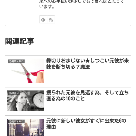
来へのお手伝いが少しでもできればと思って
います。
関連記事
縁切りおまじない★しつこい元彼が未
⑥失恋・別れ
練を断ち切る７魔法
振られた元彼を見返す為、そして立ち
②出会い
直る為の10のこと
元彼に新しい彼女がすぐに出来た6の
⑥失恋・別れ
理由