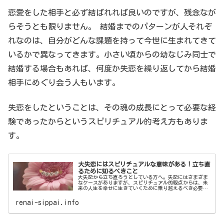
恋愛をした相手と必ず結ばれれば良いのですが、残念なが
らそうとも限りません。 結婚までのパターンが人それぞ
れなのは、自分がどんな課題を持って今世に生まれてきて
いるかで異なってきます。小さい頃からの幼なじみ同士で
結婚する場合もあれば、何度か失恋を繰り返してから結婚
相手にめぐり会う人もいます。
失恋をしたということは、その魂の成長にとって必要な経
験であったからというスピリチュアル的考え方もありま
す。
大失恋にはスピリチュアルな意味がある！立ち直
るために知るべきこと
大失恋から立ち直ろうとしている方へ。失恋にはさまざま
なケースがありますが、スピリチュアル的観点からは、未
来の人生を幸せに生きていくために乗り越えるべき必要な
ことが起こっているのです。本記事では、立ち直るため
に！大失恋することになったスピリチュアルな意味につい
renai-sippai.info
てご紹介します。