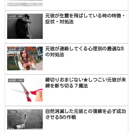
元彼が生霊を飛ばしている時の特徴・
⑥失恋・別れ
症状・対処法
元彼が連絡してくる心理別の最適な8
⑥失恋・別れ
の対処法
縁切りおまじない★しつこい元彼が未
⑥失恋・別れ
練を断ち切る７魔法
自然消滅した元彼との復縁を必ず成功
⑦復縁
させる8の作戦