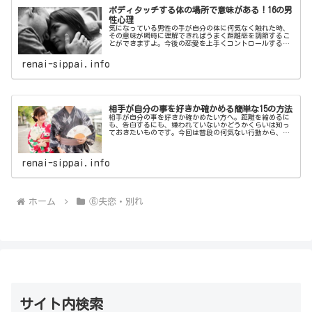
ボディタッチする体の場所で意味がある！16の男
性心理
気になっている男性の手が自分の体に何気なく触れた時、
その意味が瞬時に理解できればうまく距離感を調節するこ
とができますよ。今後の恋愛を上手くコントロールするた
めに、ボディタッチをする体の場所によって変わる男性心
理を理解してみてはいかがでしょうか。
renai-sippai.info
相手が自分の事を好きか確かめる簡単な15の方法
相手が自分の事を好きか確かめたい方へ。距離を縮めるに
も、告白するにも、嫌われていないかどうかくらいは知っ
ておきたいものです。今回は普段の何気ない行動から、相
手が自分の事を好きか確かめる方法をご紹介します。
renai-sippai.info
ホーム
⑥失恋・別れ
サイト内検索