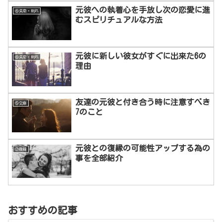
元彼への執着心を手放し次の恋愛に進
⑥失恋・別れ
むスピリチュアルな方法
元彼に新しい彼女がすぐに出来た6の
⑥失恋・別れ
理由
友達の元彼と付き合う時に注意すべき
⑤交際
7のこと
元彼との復縁の可能性アップする為の
⑦復縁
事を全部紹介
おすすめの記事