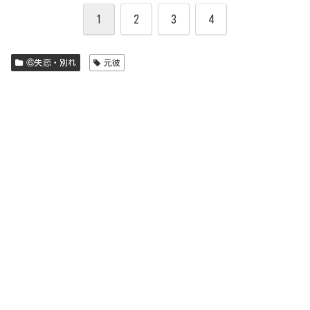
1
2
3
4
⑥失恋・別れ
元彼